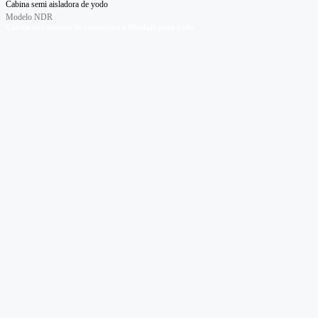
Cabina semi aisladora de yodo
Modelo NDR
Cabina con sistema de extracción y blindaje para yodo
Cabina de control de calidad
Modelo ENDR
Cabi
na de extracción con protección radiológica
Castillo
Modelo CP
Castillo blindado para control de calidad
Cabina aisladora para radiofarmacia
Modelo B3R
Cabi
na de bioseguridad con protección radiológica