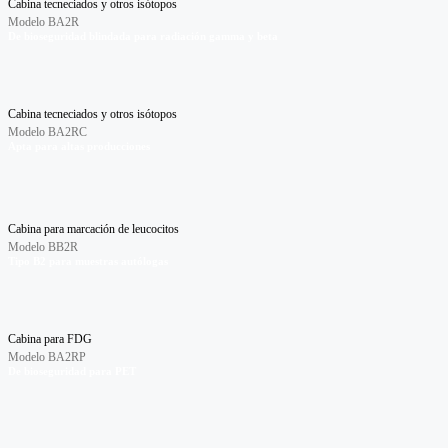
Cabina tecneciados y otros isótopos
Modelo BA2R
De bioseguridad blindada para radiación gamma y beta
Cabina tecneciados y otros isótopos
Modelo BA2RC
Apta para altas producciones
Cabina para marcación de leucocitos
Modelo BB2R
Tipo B2 para muestras autólogas
Cabina para FDG
Modelo BA2RP
De bioseguridad para PET