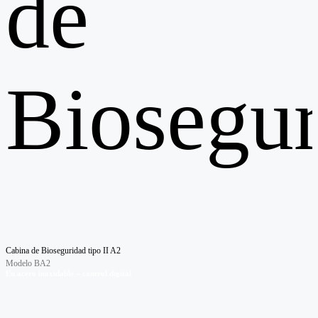
de
Biosegur
Cabina de Bioseguridad tipo II A2
Modelo BA2
En acero inoxidable – control digital