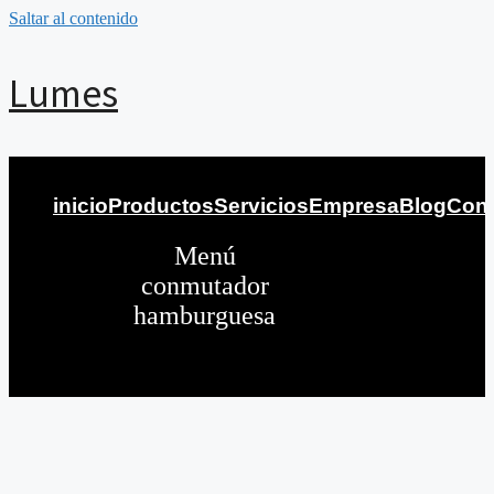
Saltar al contenido
Lumes
inicio
Productos
Servicios
Empresa
Blog
Cont
Menú
conmutador
hamburguesa