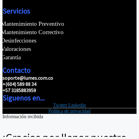
Servicios
Mantenimiento Preventivo
Mantenimiento Correctivo
Desinfecciones
Valoraciones
Garantía
Contacto
soporte@lumes.com.co
+(604) 589 88 34
+57 3185883959
Siguenos en...
Twitter
Linkedin
Política de privacidad
Información recibida
¡Gracias por llenar nuestro